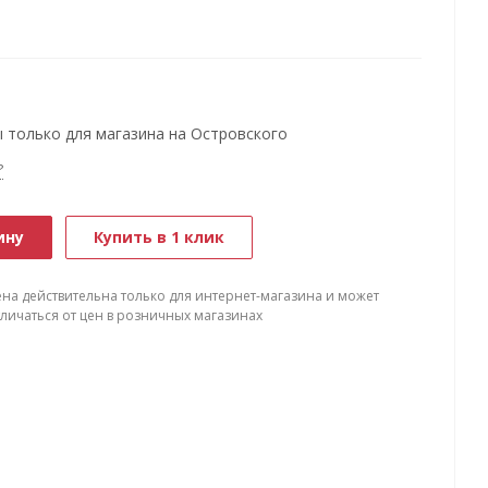
овлен из прочной и износоустойчивой стали, что
процессе использования и надежную фиксацию
я установки изделия поставляются в комплекте, что
рый монтаж.
 только для магазина на Островского
тейна составляет 14 мм.
а VESA: 75x75/100x100 мм.
?
ину
Купить в 1 клик
ена действительна только для интернет-магазина и может
тличаться от цен в розничных магазинах