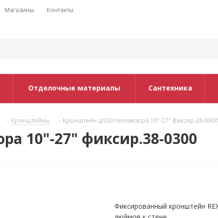
Магазины
Контакты
Отделочные материалы
Сантехника
-
Кронштейны
-
Кронштейн д/LED телевизора 10"-27" фиксир.38-0300
ра 10"-27" фиксир.38-0300
Фиксированный кронштейн REX
дюймов к стене.