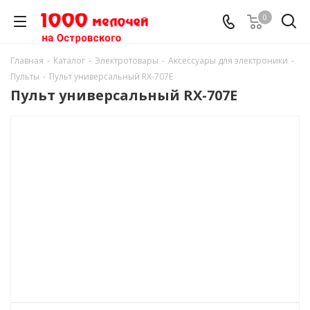
0
Главная
-
Каталог
-
Электротовары
-
Аксессуары для электроники
-
Пульты
-
Пульт универсальный RX-707E
Пульт универсальный RX-707E