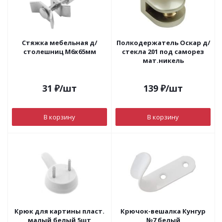
Стяжка мебельная д/
Полкодержатель Оскар д/
столешниц М6х65мм
стекла 201 под саморез
мат.никель
31
₽
/шт
139
₽
/шт
В корзину
В корзину
Крюк для картины пласт.
Крючок-вешалка Кунгур
малый белый 5шт
№7 белый