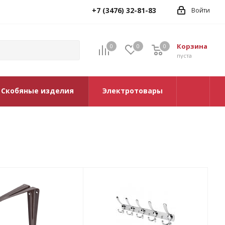
+7 (3476) 32-81-83
Войти
Корзина
0
0
0
0
пуста
Скобяные изделия
Электротовары