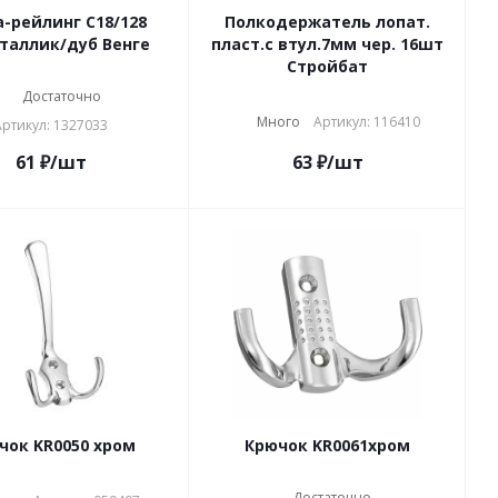
а-рейлинг С18/128
Полкодержатель лопат.
таллик/дуб Венге
пласт.с втул.7мм чер. 16шт
Стройбат
Достаточно
Много
Артикул: 116410
Артикул: 1327033
61
₽
/шт
63
₽
/шт
чок KR0050 хром
Крючок KR0061хром
Достаточно