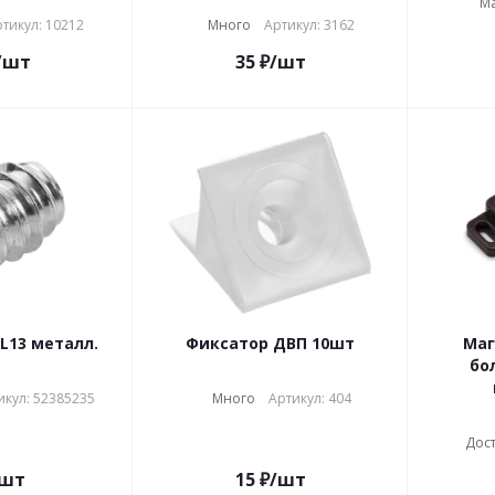
М
тикул: 10212
Много
Артикул: 3162
/шт
35
₽
/шт
L13 металл.
Фиксатор ДВП 10шт
Маг
бо
икул: 52385235
Много
Артикул: 404
Дос
/шт
15
₽
/шт