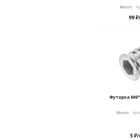
Много
Ар
99
₽
Футорка М6*
Много
Арт
5
₽