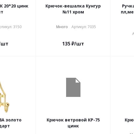
 20*20 цинк
Крючок-вешалка Кунгур
Ручк
шт
№11 хром
пл,ме
ртикул: 3150
Много
Артикул: 7035
/шт
135
₽
/шт
лото
Крючок ветровой КР-75
Крю
дарт
цинк