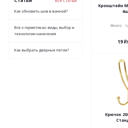
Статьи
Все статьи
Кронштейн МК
Как обновить шов в ванной?
4
Много
А
Всё о герметиках: виды, выбор и
технологии нанесения
19
₽
Как выбрать дверные петли?
Крючок 208А зо
Стан