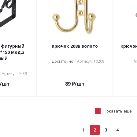
 фигурный
Крючок 208В золото
Крючок
 мод.3
ный
Достаточно
Артикул: 10208
М
Артикул: 9439
/шт
89
₽
/шт
Показать еще
1
2
3
4