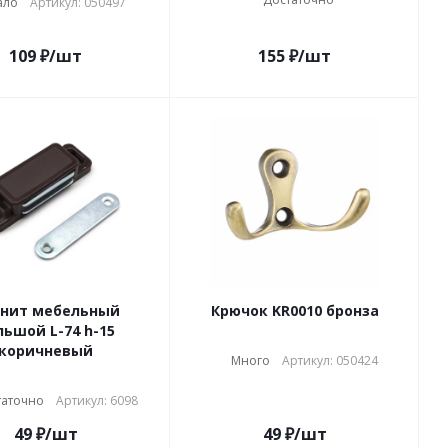
ало
Артикул: 050497
109
₽
/шт
155
₽
/шт
нит мебельный
Крючок KR0010 бронза
льшой L-74 h-15
коричневый
Много
Артикул: 050424
таточно
Артикул: 6098
49
₽
/шт
49
₽
/шт