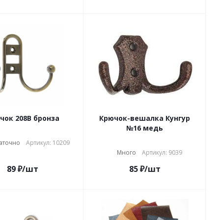
чок 208В бронза
Крючок-вешалка Кунгур
№16 медь
аточно
Артикул: 10209
Много
Артикул: 9039
89
₽
/шт
85
₽
/шт