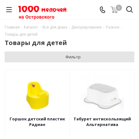
0
Главная
-
Каталог
-
Все для дома
-
Декорирование
-
Разное
-
Товары для детей
Товары для детей
Фильтр
Горшок детский пластик
Табурет антискользящий
Радиан
Альтернатива